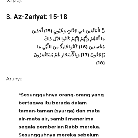
3. Az-Zariyat: 15-18
نَّ الْمُتَّقِينَ فِي جَنَّاتٍ وَعُيُونٍ (15) آَخِذِينَ
مَا آَتَاهُمْ رَبُّهُمْ إِنَّهُمْ كَانُوا قَبْلَ ذَلِكَ
مُحْسِنِينَ (16) كَانُوا قَلِيلًا مِنَ اللَّيْلِ مَا
يَهْجَعُونَ (17) وَبِالْأَسْحَارِ هُمْ يَسْتَغْفِرُونَ
(18)
Artinya:
“
Sesungguhnya orang-orang yang
bertaqwa itu berada dalam
taman-taman (syurga) dan mata
air-mata air, sambil menerima
segala pemberian Rabb mereka.
Sesungguhnya mereka sebelum