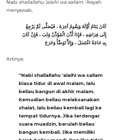
Nabi
shallallahu ‘alaihi wa sallam.
‘Aisyah
menjawab,
كَانَ يَنَامُ أَوَّلَهُ وَيَقُومُ آخِرَهُ ، فَيُصَلِّى ثُمَّ يَرْجِعُ
إِلَى فِرَاشِهِ ، فَإِذَا أَذَّنَ الْمُؤَذِّنُ وَثَبَ ، فَإِنْ كَانَ
بِهِ حَاجَةٌ اغْتَسَلَ ، وَإِلاَّ تَوَضَّأَ وَخَرَجَ
Artinya:
“Nabi shallallahu ‘alaihi wa sallam
biasa tidur di awal malam, lalu
beliau bangun di akhir malam.
Kemudian beliau melaksanakan
shalat, lalu beliau kembali lagi ke
tempat tidurnya. Jika terdengar
suara muadzin, barulah beliau
bangun kembali. Jika memiliki