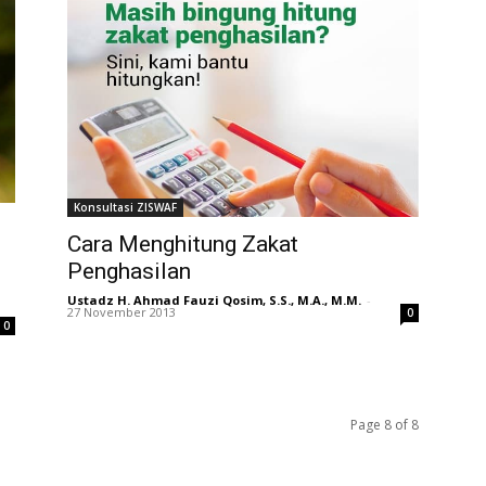
Konsultasi ZISWAF
Cara Menghitung Zakat
Penghasilan
Ustadz H. Ahmad Fauzi Qosim, S.S., M.A., M.M.
-
27 November 2013
0
0
Page 8 of 8