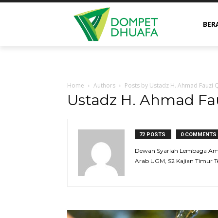
BER
Home
Authors
Posts by Ustadz H. Ahmad Fauzi Qo
Ustadz H. Ahmad Fauz
72 POSTS
0 COMMENTS
Dewan Syariah Lembaga Amil
Arab UGM, S2 Kajian Timur 