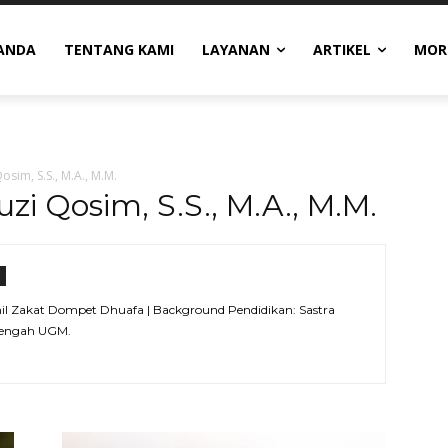
ANDA
TENTANG KAMI
LAYANAN
ARTIKEL
MOR
sim, S.S., M.A., M.M.
i Qosim, S.S., M.A., M.M.
 Zakat Dompet Dhuafa | Background Pendidikan: Sastra
Tengah UGM.