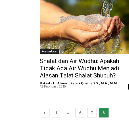
Konsultasi
Shalat dan Air Wudhu: Apakah
Tidak Ada Air Wudhu Menjadi
Alasan Telat Shalat Shubuh?
Ustadz H. Ahmad Fauzi Qosim, S.S., M.A., M.M.
-
13 February 2019
...
1
6
7
8