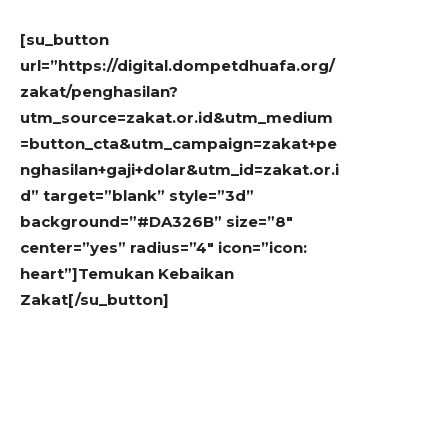
[su_button
url=”https://digital.dompetdhuafa.org/
zakat/penghasilan?
utm_source=zakat.or.id&utm_medium
=button_cta&utm_campaign=zakat+pe
nghasilan+gaji+dolar&utm_id=zakat.or.i
d” target=”blank” style=”3d”
background=”#DA326B” size=”8″
center=”yes” radius=”4″ icon=”icon:
heart”]Temukan Kebaikan
Zakat[/su_button]