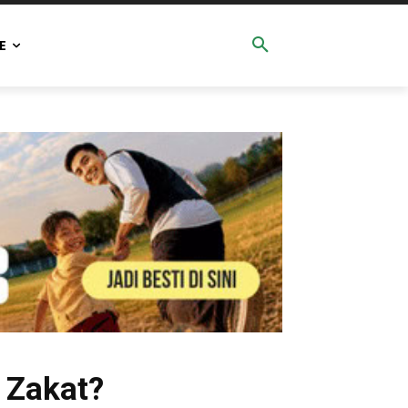
E
 Zakat?