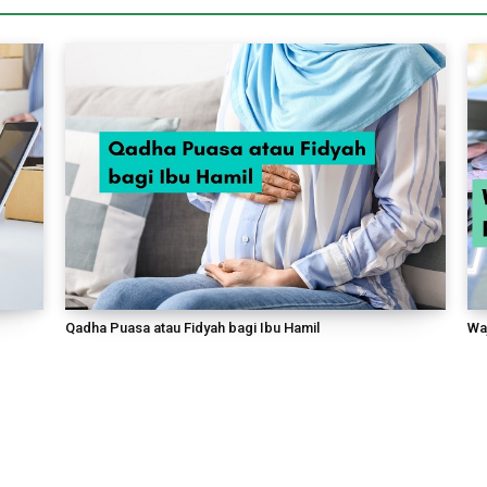
Qadha Puasa atau Fidyah bagi Ibu Hamil
Wa