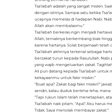
Tsa’labah adalah yang sangat miskin. Sa
dengan istrinya. Sampai satu ketika Tsa’
ucapnya memelas di hadapan Nabi. Nabi m
Allah akan membalasmu.”
Tsa’labah berkeras ingin menjadi harta
Allah, ternaknya berkembang biak hingg
karena hartanya. Solat berjamaah telah
Tsa’labah akhirnya terkenal sebagai ha
berzakat turun kepada Rasulullah. Nabi
yang wajib mengeluarkan zakat. Tagihla
Ali pun datang kepada Tsa’labah untuk
kekayaanmu untuk fakir miskin.”
“Buat apa? Zakat bagi fakir miskin?’ jaw
sendiri, kalau duduk berleha-leha, ma
“Tapi rukun Islam telah menetapkan, ata
Tsa’labah naik pitam. “Apa? Aku harus m
Tidak. Saya menolak membayar zakat.”