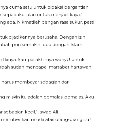
innya cuma satu untuk dipakai bergantian
n kepadaku jalan untuk menjadi kaya,”
g ada. Nikmatilah dengan rasa sukur, pasti
uk dijadikannya berusaha. Dengan izin
’labah pun semakin lupa dengan Islam
ilikinya. Sampai akhirnya wahyU untuk
a’labah sudah mencapai martabat hartawan
u harus membayar sebagian dari
rang miskin itu adalah pemalas-pemalas. Aku
ebagian kecil,” jawab Ali.
i memberikan rezeki atas orang-orang itu?