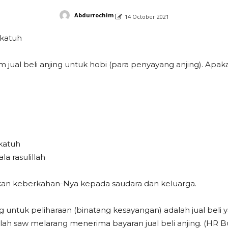
Abdurrochim
14 October 2021
katuh
ual beli anjing untuk hobi (para penyayang anjing). Apaka
katuh
a rasulillah
kan keberkahan-Nya kepada saudara dan keluarga.
g untuk peliharaan (binatang kesayangan) adalah jual beli y
lah saw melarang menerima bayaran jual beli anjing. (HR Bu