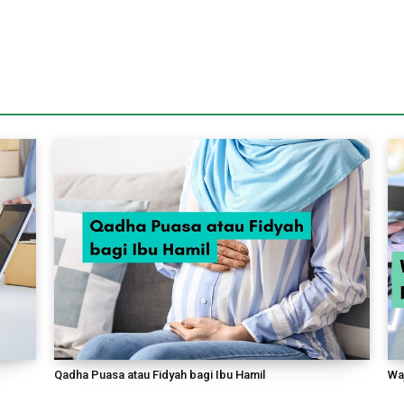
Qadha Puasa atau Fidyah bagi Ibu Hamil
Wa