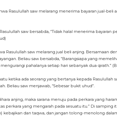
wa Rasulullah saw melarang menerima bayaran jual-beli an
asulullah saw bersabda, “Tidak halal menerima bayaran pe
ud)
hwa Rasulullah saw melarang jual beli anjing. Bersamaan de
yangan. Beliau saw bersabda, “Barangsiapa yang memelihar
mengurangi pahalanya setiap hari sebanyak dua qirath.” (B
Suatu ketika ada seorang yang bertanya kepada Rasulullah s
h. Beliau saw menjawab, “Sebesar bukit uhud”.
ihara anjing, maka sarana menuju pada perkara yang hara
 perkara yang mengarah pada sesuatu itu.” Di samping itu,
 kebajikan dan taqwa, dan jangan tolong-menolong dalam