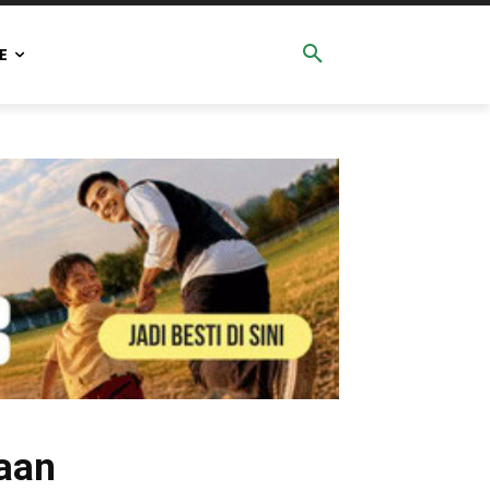
E
raan