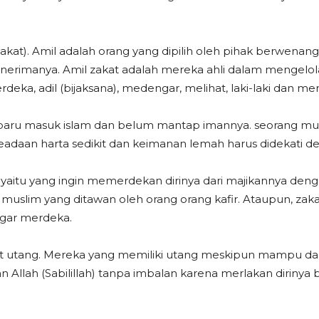
tia zakat). Amil adalah orang yang dipilih oleh pihak be
rimanya. Amil zakat adalah mereka ahli dalam mengelola 
merdeka, adil (bijaksana), medengar, melihat, laki-laki dan
 baru masuk islam dan belum mantap imannya. seorang mu
adaan harta sedikit dan keimanan lemah harus didekati d
yaitu yang ingin memerdekan dirinya dari majikannya deng
uslim yang ditawan oleh orang orang kafir. Ataupun, za
agar merdeka.
lit utang. Mereka yang memiliki utang meskipun mampu dap
alan Allah (Sabilillah) tanpa imbalan karena merlakan dirin