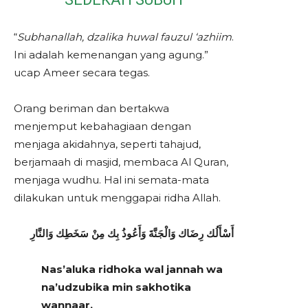
“
Subhanallah, dzalika huwal fauzul ‘azhiim
.
Ini adalah kemenangan yang agung.”
ucap Ameer secara tegas.
Orang beriman dan bertakwa
menjemput kebahagiaan dengan
menjaga akidahnya, seperti tahajud,
berjamaah di masjid, membaca Al Quran,
menjaga wudhu. Hal ini semata-mata
dilakukan untuk menggapai ridha Allah.
أَسْأَلُك رِضَاك وَالْجَنَّةَ وَأَعُوذُ بِك مِنْ سَخَطِك وَالنَّارِ
Nas’aluka ridhoka wal jannah wa
na’udzubika min sakhotika
wannaar.