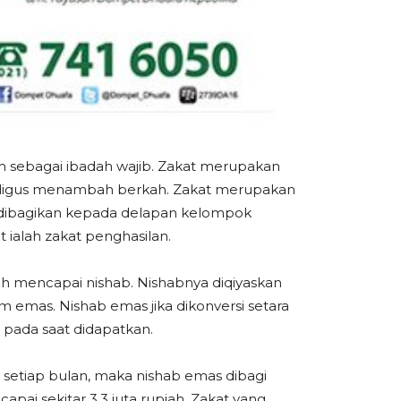
n sebagai ibadah wajib. Zakat merupakan
ekaligus menambah berkah. Zakat merupakan
uk dibagikan kepada delapan kelompok
t ialah zakat penghasilan.
lah mencapai nishab. Nishabnya diqiyaskan
m emas. Nishab emas jika dikonversi setara
 pada saat didapatkan.
 setiap bulan, maka nishab emas dibagi
pai sekitar 3.3 juta rupiah. Zakat yang