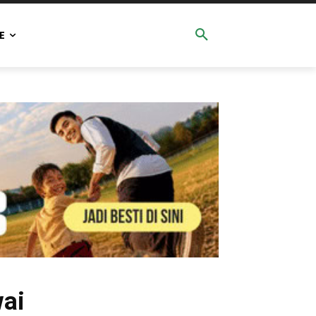
E
wai