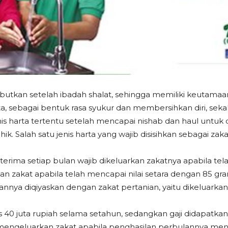
utkan setelah ibadah shalat, sehingga memiliki keutamaa
ta, sebagai bentuk rasa syukur dan membersihkan diri, s
enis harta tertentu setelah mencapai nishab dan haul unt
. Salah satu jenis harta yang wajib disisihkan sebagai zaka
terima setiap bulan wajib dikeluarkan zakatnya apabila te
an zakat apabila telah mencapai nilai setara dengan 85 gra
nnya diqiyaskan dengan zakat pertanian, yaitu dikeluarkan
40 juta rupiah selama setahun, sedangkan gaji didapatkan
 mengeluarkan zakat apabila penghasilan perbulannya menca