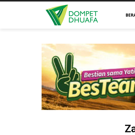
BER
Za