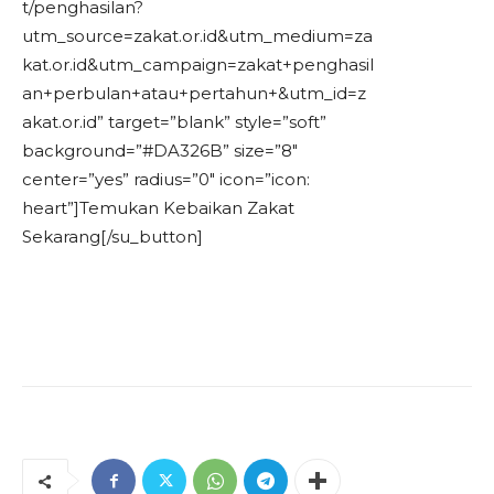
t/penghasilan?
utm_source=zakat.or.id&utm_medium=za
kat.or.id&utm_campaign=zakat+penghasil
an+perbulan+atau+pertahun+&utm_id=z
akat.or.id” target=”blank” style=”soft”
background=”#DA326B” size=”8″
center=”yes” radius=”0″ icon=”icon:
heart”]Temukan Kebaikan Zakat
Sekarang[/su_button]