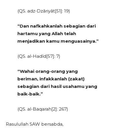
(QS. adz-Dzâriyât[51]: 19)
“Dan nafkahkanlah sebagian dari
hartamu yang Allah telah
menjadikan kamu menguasainya.”
(QS. al-Hadîd[57]: 7)
“Wahai orang-orang yang
beriman, infakkanlah (zakat)
sebagian dari hasil usahamu yang
baik-baik.”
(QS. al-Baqarah[2]: 267)
Rasulullah SAW bersabda,