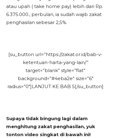
atau upah ( take home pay) lebih dari Rp.
6.375.000., perbulan, ia sudah wajib zakat
penghasilan sebesar 2,5%.
[su_button url=”https://zakat.or.id/bab-v-
ketentuan-harta-yang-lain/”
target=”blank” style=”flat”
background=”#4eba2e” size=”6″
radius=”0″]LANJUT KE BAB 5[/su_button]
Supaya tidak bingung lagi dalam
menghitung zakat penghasilan, yuk
tonton video singkat di bawah ini!