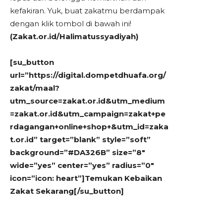
kefakiran. Yuk, buat zakatmu berdampak
dengan klik tombol di bawah ini!
(Zakat.or.id/Halimatussyadiyah)
[su_button
url=”https://digital.dompetdhuafa.org/
zakat/maal?
utm_source=zakat.or.id&utm_medium
=zakat.or.id&utm_campaign=zakat+pe
rdagangan+online+shop+&utm_id=zaka
t.or.id” target=”blank” style=”soft”
background=”#DA326B” size=”8″
wide=”yes” center=”yes” radius=”0″
icon=”icon: heart”]Temukan Kebaikan
Zakat Sekarang[/su_button]