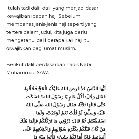
Itulah tadi dalil-dalil yang menjadi dasar
kewajiban ibadah haji. Sebelum
membahas jenis-jenis haji seperti yang
tertera dalam judul, kita juga perlu
mengetahui dalil berapa kali haji itu
diwajibkan bagi umat muslim.
Berikut dalil berdasarkan hadis Nabi
Muhammad SAW:
أَيُّهَا النَّاسُ قَدْ فَرَضَ اللهُ عَلَيْكُمُ الْحَجَّ فَحُجُّوا.
فَقَالَ رَجُلٌ: أَكُلَّ عَامٍ يَا رَسُوْلَ اللهِ؟ فَسَكَتَ
حَتَّى قَالَهَا ثَلاَثًا، فَقَالَ رَسُوْلُ اللهِ صَلَّى اللهُ
عَلَيْهِ وَسَلَّمَ: لَوْ قُلْتُ نَعَمْ لَوَجَبَتْ، وَلَمَا
اسْتَطَعْتُمْ. ثُمَّ قَالَ: ذَرُوْنِي مَا تَرَكْتُكُمْ فَإِنَّمَا هَلَكَ
مَنْ كَانَ قَبْلَكُمْ بِكَثْرَةِ سُؤَالِهِمْ وَاخْتِلاَفِهِمْ عَلَى
أَنْبِيَائِهِمْ فَإِذَا أَمَرْتُكُمْ بِشَيْءٍ فَأْتُوا مِنْهُ مَا