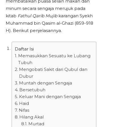
membatalkan puasa selain makan dan
minum secara sengaja merujuk pada
kitab
Fathul Qarib Mujib
karangan Syekh
Muhammad bin Qasim al-Ghazi (859-918
H)
.
Berikut penjelasannya.
Daftar Isi
Memasukkan Sesuatu ke Lubang
Tubuh
Mengobati Sakit dari Qubul dan
Dubur
Muntah dengan Sengaja
Bersetubuh
Keluar Mani dengan Sengaja
Haid
Nifas
Hilang Akal
Murtad