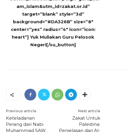
am_islam&utm_id=zakat.or.id”
target=”blank” style=”3d”
background=”#DA326B” size=”8″
center=”yes” radius=”4″ icon=”icon:
heart”] Yuk Muliakan Guru Pelosok
Negeri[/su_button]
Previous article
Next article
Keteladanan
Zakat Untuk
Perang dari Nabi
Palestina:
Muhammad SAW.
Penjelasan dari Al-