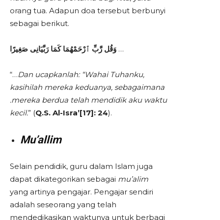
orang tua. Adapun doa tersebut berbunyi
sebagai berikut.
وَقُل رَّبِّ ٱرْحَمْهُمَا كَمَا رَبَّيَانِى صَغِيرًا
…
“…
Dan ucapkanlah: “Wahai Tuhanku,
kasihilah mereka keduanya, sebagaimana
.mereka berdua telah mendidik aku waktu
kecil.
” (
Q.S. Al-Isra’[17]: 24
).
Mu’allim
Selain pendidik, guru dalam Islam juga
dapat dikategorikan sebagai
mu’alim
yang artinya pengajar. Pengajar sendiri
adalah seseorang yang telah
mendedikasikan waktunya untuk berbagi