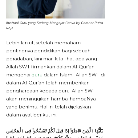
Ilustrasi Guru yang Sedang Mengajar Canva by Gambar Putra
Roja
Lebih lanjut, setelah memahami
pentingnya pendidikan bagi sebuah
peradaban, kini mari kita lihat apa yang
Allah SWT firmankan dalam Al-Qur’an
mengenai
guru
dalam Islam. Allah SWT di
dalam Al-Qur’an telah memberikan
penghargaan kepada guru. Allah SWT
akan meninggikan hamba-hambaNya
yang berilmu. Hal ini telah dijelaskan
dalam ayat berikut ini.
يَٰٓأَيُّهَا ٱلَّذِينَ ءَامَنُوٓا۟ إِذَا قِيلَ لَكُمْ تَفَسَّحُوا۟ فِى ٱلْمَجَٰلِسِ