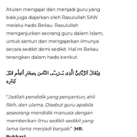
Aturan mengajar dan menjadi guru yang
baik juga diajarkan oleh Rasulullah SAW
melalui hadis Beliau. Rasulullah
menganjurkan seorang guru dalam Islam,
untuk santun dan mengajarkan ilmunya
secara sedikit demi sedikit. Hal ini Beliau
terangkan dalam hadis berikut.
وَيُقَالُ اَلرَّبَّانِيُّ الَّذِى يُــرَبِــّى النَّاسَ بِصِغَارِ اْلعِلْمِ قَبْلَ
كِبَارِهِ
“
Jadilah pendidik yang penyantun, ahli
fikih, dan ulama. Disebut guru apabila
seseorang mendidik manusia dengan
memberikan ilmu sedikit-sedikit yang
lama-lama menjadi banyak
.” (
HR.
Bukhari
).