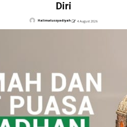
Diri
Halimatussyadiyah
4 August 2026