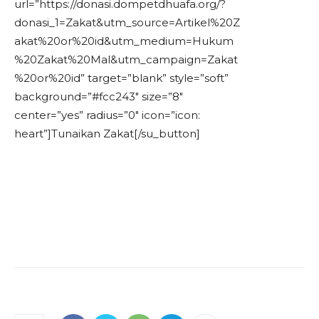
url=”https://donasi.dompetdhuafa.org/?
donasi_1=Zakat&utm_source=Artikel%20Z
akat%20or%20id&utm_medium=Hukum
%20Zakat%20Mal&utm_campaign=Zakat
%20or%20id” target=”blank” style=”soft”
background=”#fcc243″ size=”8″
center=”yes” radius=”0″ icon=”icon:
heart”]Tunaikan Zakat[/su_button]