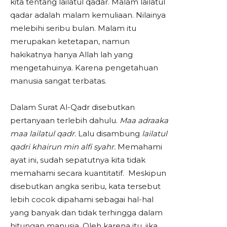
kita tentang lailatul qadar. Malam lailatul
qadar adalah malam kemuliaan. Nilainya
melebihi seribu bulan. Malam itu
merupakan ketetapan, namun
hakikatnya hanya Allah lah yang
mengetahuinya. Karena pengetahuan
manusia sangat terbatas.
Dalam Surat Al-Qadr disebutkan
pertanyaan terlebih dahulu.
Maa adraaka
maa lailatul qadr.
Lalu disambung
lailatul
qadri khairun min alfi syahr.
Memahami
ayat ini, sudah sepatutnya kita tidak
memahami secara kuantitatif. Meskipun
disebutkan angka seribu, kata tersebut
lebih cocok dipahami sebagai hal-hal
yang banyak dan tidak terhingga dalam
hitungan manusia. Oleh karena itu, jika