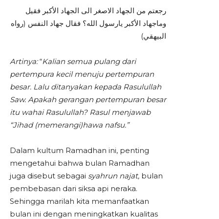
رجعتم من الجهاد الاصغر الى الجهاد الأكبر فقيل
وماجهاد الأكبر يارسول الله؟ فقال جهاد النفس (رواه
البيهقي)
Artinya:
“
Kalian semua pulang dari
pertempura kecil menuju pertempuran
besar. Lalu ditanyakan kepada Rasulullah
Saw. Apakah gerangan pertempuran besar
itu wahai Rasulullah? Rasul menjawab
“Jihad (memerangi)hawa nafsu.”
Dalam kultum Ramadhan ini, penting
mengetahui bahwa bulan Ramadhan
juga disebut sebagai
syahrun najat,
bulan
pembebasan dari siksa api neraka.
Sehingga marilah kita memanfaatkan
bulan ini dengan meningkatkan kualitas