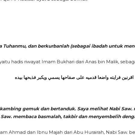
a Tuhanmu, dan berkurbanlah (sebagai ibadah untuk mend
aitu hadis riwayat Imam Bukhari dari Anas bin Malik, sebaga
رنين فرايته واضعا قدميه على صفاحها يسمي ويكبر فذبحها بيده
 kambing gemuk dan bertanduk. Saya melihat Nabi Saw. 
 Saw. membaca basmalah, takbir dan menyembelih denga
Imam Ahmad dan Ibnu Majah dari Abu Hurairah, Nabi Saw. b