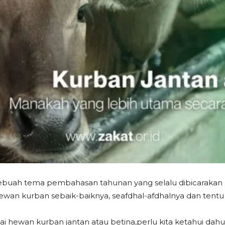
ebuah tema pembahasan tahunan yang selalu dibicarakan 
ewan kurban sebaik-baiknya, seafdhal-afdhalnya dan tentu
hewan kurban jantan atau betina,perlu kita ketahui dahu