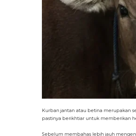
Kurban jantan atau betina merupakan s
pastinya berikhtiar untuk memberikan h
Sebelum membahas lebih jauh mengenai 