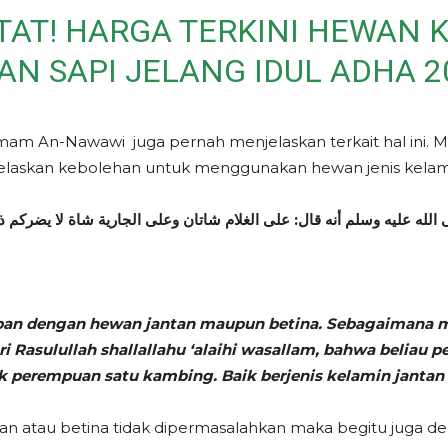
TAT! HARGA TERKINI HEWAN
AN SAPI JELANG IDUL ADHA 2
am An-Nawawi juga pernah menjelaskan terkait hal ini. M
njelaskan kebolehan untuk menggunakan hewan jenis kelam
الله عليه وسلم أنه قال: على الغلام شاتان وعلى الجارية شاة لا يضركم ذكرا
ban dengan hewan jantan maupun betina. Sebagaimana 
 Rasulullah shallallahu ‘alaihi wasallam, bahwa beliau pe
 perempuan satu kambing. Baik berjenis kelamin jantan a
an atau betina tidak dipermasalahkan maka begitu juga d