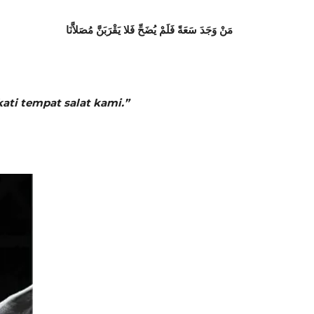
مَنْ وَجَدَ سَعَةً فَلَمْ يُضَحِّ فَلا يَقْرَبَنَّ مُصَلاَّنَا
ati tempat salat kami.”