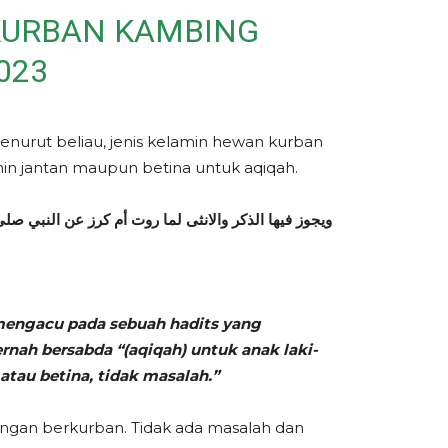
 KURBAN KAMBING
023
enurut beliau, jenis kelamin hewan kurban
in jantan maupun betina untuk aqiqah.
ويجوز فيها الذكر والانثى لما روت أم كرز عن النبي صلى 
mengacu pada sebuah hadits yang
rnah bersabda “(aqiqah) untuk anak laki-
tau betina, tidak masalah.”
engan berkurban. Tidak ada masalah dan