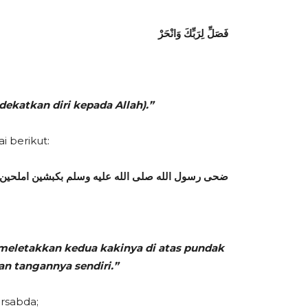
فَصَلِّ لِرَبِّكَ وَانْحَرْ
ekatkan diri kepada Allah).”
i berikut:
ضحى رسول الله صلى الله عليه وسلم بكبشين املحين اق
meletakkan kedua kakinya di atas pundak
n tangannya sendiri.”
ersabda;