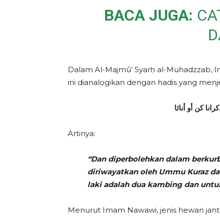
BACA JUGA:
CA
D
Dalam Al-Majmū’ Syarḥ al-Muhadzzab, Im
ini dianalogikan dengan hadis yang me
نا كن أو أناثا
Artinya:
“Dan diperbolehkan dalam berkur
diriwayatkan oleh Ummu Kuraz dari
laki adalah dua kambing dan untuk
Menurut Imam Nawawi, jenis hewan jant