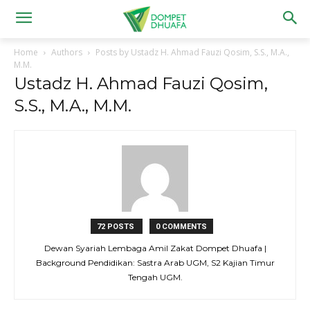
Home
Authors
Posts by Ustadz H. Ahmad Fauzi Qosim, S.S., M.A.,
M.M.
Ustadz H. Ahmad Fauzi Qosim,
S.S., M.A., M.M.
72 POSTS
0 COMMENTS
Dewan Syariah Lembaga Amil Zakat Dompet Dhuafa |
Background Pendidikan: Sastra Arab UGM, S2 Kajian Timur
Tengah UGM.