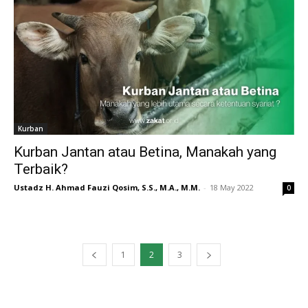
Kurban
Kurban Jantan atau Betina, Manakah yang
Terbaik?
Ustadz H. Ahmad Fauzi Qosim, S.S., M.A., M.M.
-
18 May 2022
0
1
2
3