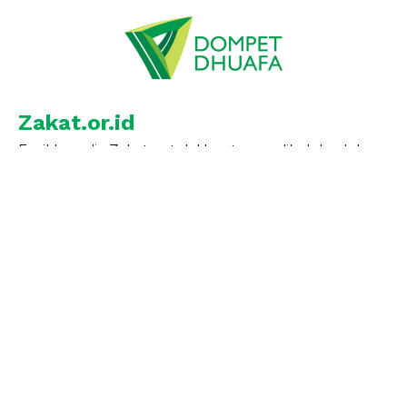
Zakat.or.id
Ensiklopedia Zakat untuk Umat yang dikelola oleh
Dewan Pengawas Syariah dan Tim Digital Dompet
Dhuafa
Dompet Dhuafa Republika
Philanthropy Building Jl. Warung Jati Barat No.14
Jakarta Selatan 12540, Indonesia