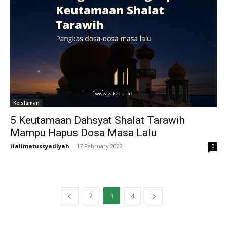
Keislaman
5 Keutamaan Dahsyat Shalat Tarawih
Mampu Hapus Dosa Masa Lalu
Halimatussyadiyah
-
17 February 2022
0
2
3
4