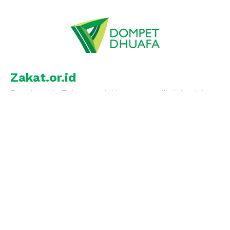
Zakat.or.id
Ensiklopedia Zakat untuk Umat yang dikelola oleh
Dewan Pengawas Syariah dan Tim Digital Dompet
Dhuafa
Dompet Dhuafa Republika
Philanthropy Building Jl. Warung Jati Barat No.14
Jakarta Selatan 12540, Indonesia